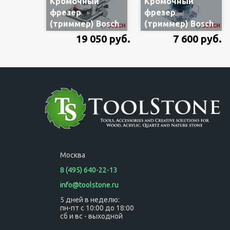
Кромочный
Кромочный
фрезер
фрезер
(триммер) Bosch
(триммер) Bosch
GKF 600
GKF 550
19 050 руб.
7 600 руб.
060160A100, 600
06016A0020, 550
Вт, 6 и 8мм цанга,
Вт, 6 мм цанга, в
в чемодане
коробке
Москва
8 (495) 640-22-13
info@toolstone.ru
5 дней в неделю:
пн-пт с 10:00 до 18:00
сб и вс - выходной