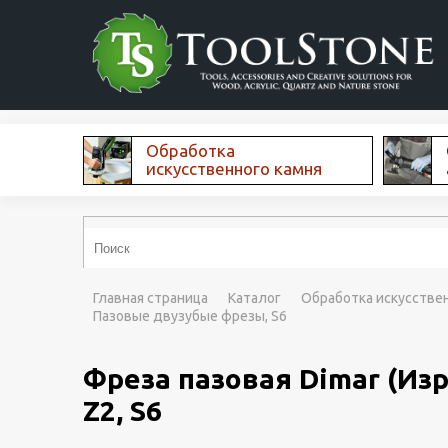
Обработка
искусственного камня
Главная страница
Каталог
Обработка искусстве
Пазовые двузубые фрезы, S6
Фреза пазовая Dimar (Изр
Z2, S6