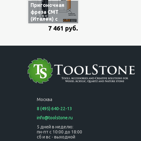
Пригоночная
фреза CMT
(Италия) с
верхним и
7 461 руб.
нижним
подшипником и
сменными
ножами 2 отв., Ø
19мм, H=50мм,
L=110мм, Z2, S12
(арт.CMT033)
Москва
8 (495) 640-22-13
info@toolstone.ru
5 дней в неделю:
пн-пт с 10:00 до 18:00
сб и вс - выходной