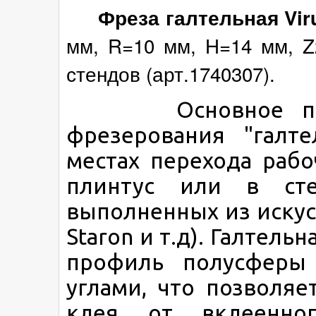
Фреза галтельная Vir
мм, R=10 мм, H=14 мм, Z2
стендов (арт.1740307).
Основное приме
фрезерования "галте
местах перехода раб
плинтус или в ст
выполненных из искусс
Staron и т.д). Галтел
профиль полусферы
углами, что позволяе
клея от вклеенно