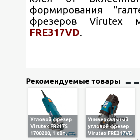
формирования "галт
фрезеров Virutex
FRE317VD
.
Рекомендуемые товары
Угловой фрезер
Универсальный
Virutex FR217S
угловой фрезер
1700200, 1 кВт,
Virutex FRE317VD
14000-30000 об/
1700900, 2.1 кВт,