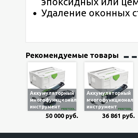
эпоксидных или це
Удаление оконных с
Рекомендуемые товары
Аккумуляторный
Аккумуляторный
многофункциональный
многофункциональ
инструмент
инструмент
Festool OSC 18 Li
Festool OSC 18 Li
50 000 руб.
36 861 руб.
3,1 E-Compact
3,1 E-Basic
VECTURO, 1
VECTURO, без
аккумулятор и з/
аккумулятора и