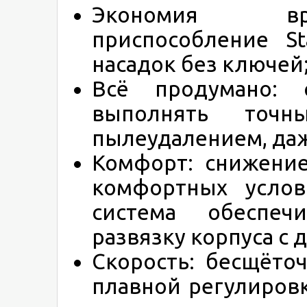
Экономия вре
приспособление S
насадок без ключей
Всё продумано: с
выполнять точ
пылеудалением, даж
Комфорт: снижени
комфортных услов
система обеспеч
развязку корпуса с 
Скорость: бесщёто
плавной регулиров